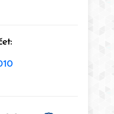
et:
010