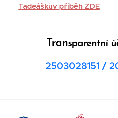
Tadeáškův příběh ZDE
Tran
sparentní úč
2503028151 / 2