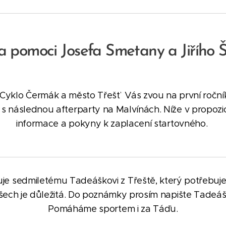
 pomoci Josefa Smetany a Jiřího Š
yklo Čermák a město Třešť Vás zvou na první ročník
 následnou afterparty na Malvínách. Níže v propozi
informace
a pokyny k
zaplacení startovného.
je sedmiletému Tadeáškovi z Třeště, který potřebuje
ech je důležitá. Do poznámky prosím napište Tadeáše
Pomáháme sportem i za Táďu.