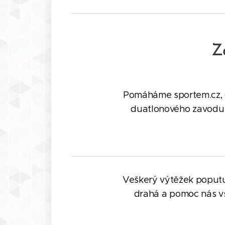
Za
Pomáháme sportem.cz, C
duatlonového zavodu s
Veškerý výtěžek poputu
drahá a pomoc nás vš