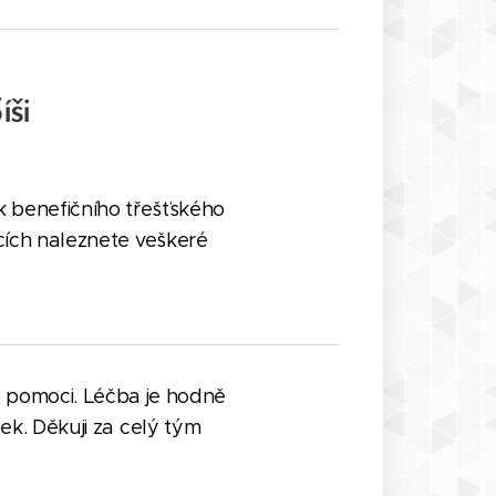
íši
 benefičního třešťského
cích naleznete veškeré
 pomoci. Léčba je hodně
k. Děkuji za celý tým