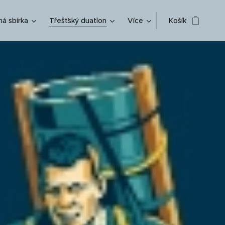
ná sbírka
Třešťský duatlon
Více
Košík