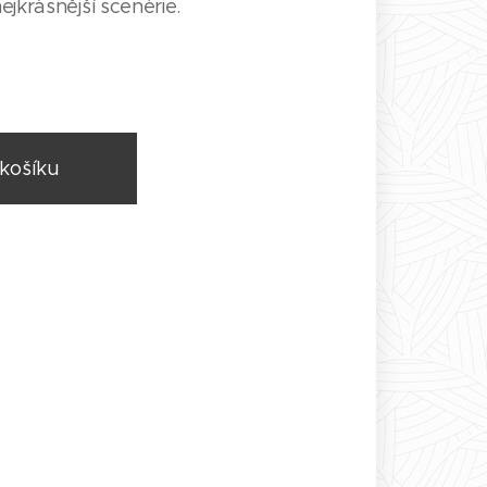
jkrásnější scenérie.
košíku