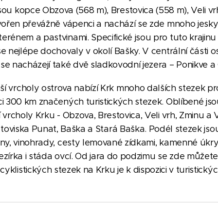
sou kopce Obzova (568 m), Brestovica (558 m), Veli vr
tvořen převážně vápenci a nachází se zde mnoho jeskyní.
terénem a pastvinami. Specifické jsou pro tuto krajinu
e nejlépe dochovaly v okolí Bašky. V centrální části 
se nacházejí také dvě sladkovodní jezera – Ponikve a
 vrcholy ostrova nabízí Krk mnoho dalších stezek pro p
ici 300 km značených turistických stezek. Oblíbené jso
 vrcholy Krku - Obzova, Brestovica, Veli vrh, Zminu a
etoviska Punat, Baška a Stará Baška. Podél stezek js
iny, vinohrady, cesty lemované zídkami, kamenné úkry
ezírka i stáda ovcí. Od jara do podzimu se zde můžet
 cyklistických stezek na Krku je k dispozici v turistický