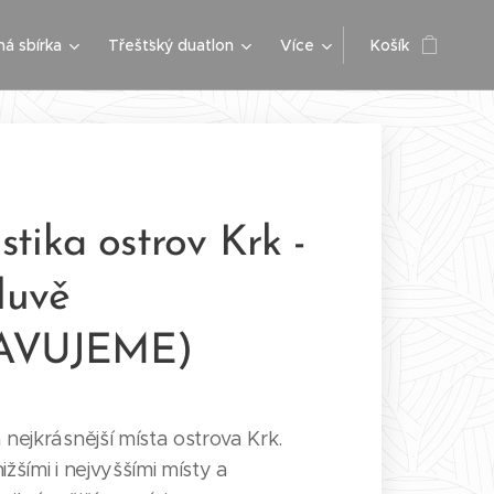
ná sbírka
Třešťský duatlon
Více
Košík
istika ostrov Krk -
luvě
RAVUJEME)
 nejkrásnější místa ostrova Krk.
žšími i nejvyššími místy a