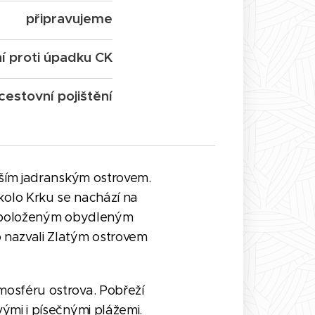
připravujeme
ní proti úpadku CK
cestovní pojištění
tším jadranským ostrovem.
kolo Krku se nachází na
ji položeným obydleným
 nazvali Zlatým ostrovem
mosféru ostrova. Pobřeží
ými i písečnými plážemi.