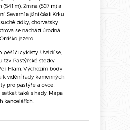
h (541 m), Zmina (537 m) a
 Severní a jižní části Krku
 suché zídky, chorvatsky
ostrova se nachází úrodná
 Omiško jezero.
ěší či cyklisty. Uvádí se,
u tzv. Pastýřské stezky
 Veli Hlam. Výchozími body
ou k vidění řady kamenných
ty pro pastýře a ovce,
e setkat také s hady. Mapa
ch kancelářích.