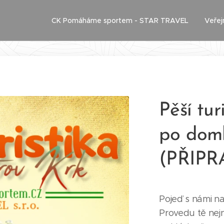
CK Pomáháme sportem - STAR TRAVEL
Veřej
Pěší tur
po dom
(PŘIP
Pojeď s námi na
Provedu tě nejni