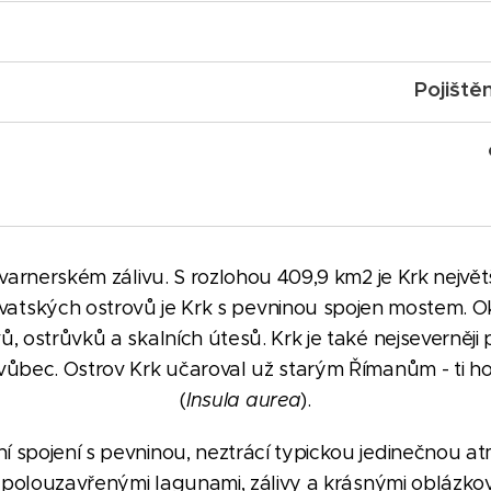
Pojiště
Kvarnerském zálivu. S rozlohou 409,9 km2 je Krk nejvě
vatských ostrovů je Krk s pevninou spojen mostem. O
ů, ostrůvků a skalních útesů. Krk je také nejseverně
vůbec. Ostrov Krk učaroval už starým Římanům - ti ho
(
Insula aurea
).
 spojení s pevninou, neztrácí typickou jedinečnou at
a polouzavřenými lagunami, zálivy a krásnými oblázkov