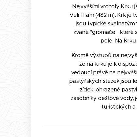
Nejvyššími vrcholy Krku j
Veli Hlam (482 m). Krk je 
jsou typické skalnatým 
zvané "gromače", které s
pole. Na Krku 
Kromě výstupů na nejvyšší
že na Krku je k dispoz
vedoucí právě na nejvyšší
pastýřských stezek jsou l
zídek, ohrazené pastv
zásobníky dešťové vody, j
turistických a