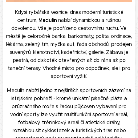
Kdysi rybářská vesnice, dnes moderní turistické
centrum,
Medulin
nabízí dynamickou a rušnou
dovolenou. Vše je podřízeno cestovnímu ruchu. Ve
městě je celoročně banka, bankomaty, pošta, ordinace,
lékárna, zelený trh, myčka aut, řada obchodů, prodejen
suvenýrů, klenotnictví, kadeřnictví, galerie. Zábava je
pestrá, od diskoték otevřených až do rána až po
taneční terasy. Vhodné místo pro odpočinek, ale i pro
sportovní vyžití.
Medulin nabízí jedno z nejširších sportovních zázemí na
istrijském pobřeží - kromě unikátní písečné pláže a
průzračného moře s řadou půjčoven vybavení pro
vodní sporty lze využít multifunkční sportovní areál,
fotbalový tréninkový areál či atletické dráhy,
rozsáhlou síť cyklostezek a turistických tras nebo