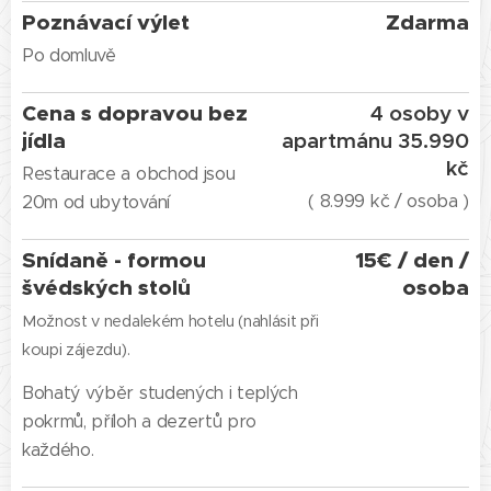
Poznávací výlet
Zdarma
Po domluvě
Cena s dopravou bez
4 osoby v
jídla
apartmánu 35.990
kč
Restaurace a obchod jsou
( 8.999 kč / osoba )
20m od ubytování
Snídaně - formou
15€ / den /
švédských stolů
osoba
Možnost v nedalekém hotelu (nahlásit při
koupi zájezdu).
Bohatý výběr studených i teplých
pokrmů, příloh a dezertů pro
každého.