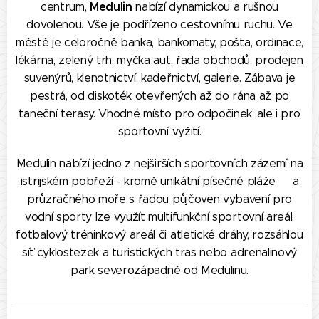
Medulin
centrum,
nabízí dynamickou a rušnou
dovolenou. Vše je podřízeno cestovnímu ruchu. Ve
městě je celoročně banka, bankomaty, pošta, ordinace,
lékárna, zelený trh, myčka aut, řada obchodů, prodejen
suvenýrů, klenotnictví, kadeřnictví, galerie. Zábava je
pestrá, od diskoték otevřených až do rána až po
taneční terasy. Vhodné místo pro odpočinek, ale i pro
sportovní vyžití.
Medulin nabízí jedno z nejširších sportovních zázemí na
istrijském pobřeží - kromě unikátní písečné pláže a
průzračného moře s řadou půjčoven vybavení pro
vodní sporty lze využít multifunkční sportovní areál,
fotbalový tréninkový areál či atletické dráhy, rozsáhlou
síť cyklostezek a turistických tras nebo adrenalinový
park severozápadně od Medulinu.